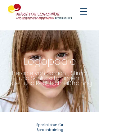
Logopädie
Therapie
von Sprach-, Stimm-
und Schluckstörungen
Lese- und Rechtschreibtraining
Spezialisten für
Sprachtraining