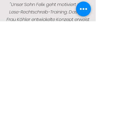
"Unser Sohn Felix geht motiviert zum
Lese-Rechtschreib-Training. Das von
Frau Köhler entwickelte Konzept erweist
sich als sehr schnell wirksam und
schon nach wenigen Wochen können
wir deutliche Therapiefortschritte
erkennen."
Elisa Friedewald
Mutter von Felix (9 J.)
"Die Atmosphäre in der Praxis ist sehr
angenehm und in jeder Hinsicht
unterstützend."