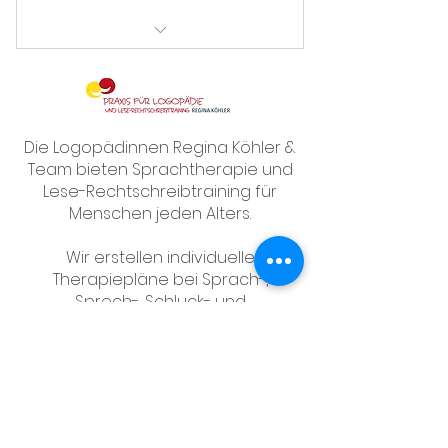
Ich bin ein Vorteil.
Ich bin ein Vorteil.
Ich bin ein Vorteil.
Die Logopädinnen Regina Köhler &
Team bieten Sprachtherapie und
Ich bin ein Vorteil.
Lese-Rechtschreibtraining für
Menschen jeden Alters.
Ich bin ein Vorteil.
Wir erstellen individuelle
Therapiepläne bei Sprach-,
Sprech-, Schluck- und
Stimmstörungen.
Adressen
Bornweg 13
67157 Wachenheim
ab 1.2.2025: Logopädie an der Saline