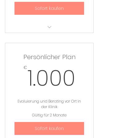
Sofort kaufen
Ich bin ein Vorteil.
Ich bin ein Vorteil.
Persönlicher Plan
Ich bin ein Vorteil.
1.000
1.000
€
Ich bin ein Vorteil.
Ich bin ein Vorteil.
Evaluierung und Berating vor Ort in
der Klinik
Gültig für 2 Monate
Sofort kaufen